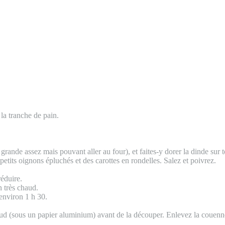
 la tranche de pain.
rande assez mais pouvant aller au four), et faites-y dorer la dinde sur t
etits oignons épluchés et des carottes en rondelles. Salez et poivrez.
réduire.
n très chaud.
 environ 1 h 30.
aud (sous un papier aluminium) avant de la découper. Enlevez la couenne 