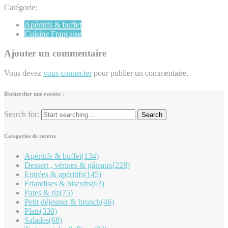
Catégorie:
Apéritifs & buffet
Cuisine Française
Ajouter un commentaire
Vous devez
vous connecter
pour publier un commentaire.
Rechercher une recette :
Search for:
Categories de recette
Apéritifs & buffet
(134)
Dessert , vérines & gâteaux
(228)
Entrées & apéritifs
(145)
Friandises & biscuits
(63)
Pates & riz
(75)
Petit déjeuner & brunch
(46)
Plats
(330)
Salades
(68)