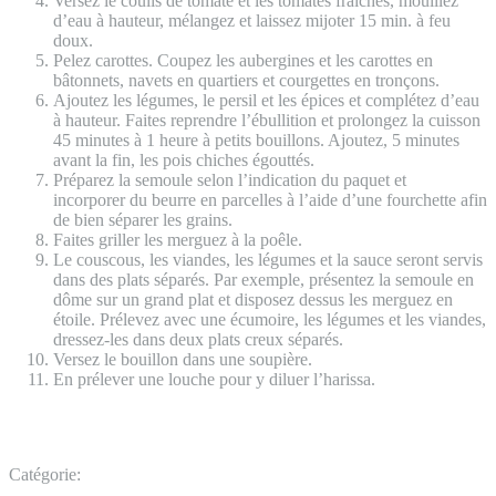
Versez le coulis de tomate et les tomates fraiches, mouillez
d’eau à hauteur, mélangez et laissez mijoter 15 min. à feu
doux.
Pelez carottes. Coupez les aubergines et les carottes en
bâtonnets, navets en quartiers et courgettes en tronçons.
Ajoutez les légumes, le persil et les épices et complétez d’eau
à hauteur. Faites reprendre l’ébullition et prolongez la cuisson
45 minutes à 1 heure à petits bouillons. Ajoutez, 5 minutes
avant la fin, les pois chiches égouttés.
Préparez la semoule selon l’indication du paquet et
incorporer du beurre en parcelles à l’aide d’une fourchette afin
de bien séparer les grains.
Faites griller les merguez à la poêle.
Le couscous, les viandes, les légumes et la sauce seront servis
dans des plats séparés. Par exemple, présentez la semoule en
dôme sur un grand plat et disposez dessus les merguez en
étoile. Prélevez avec une écumoire, les légumes et les viandes,
dressez-les dans deux plats creux séparés.
Versez le bouillon dans une soupière.
En prélever une louche pour y diluer l’harissa.
Catégorie: