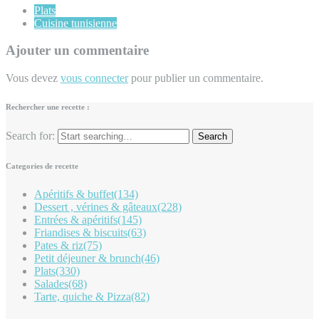
Plats
Cuisine tunisienne
Ajouter un commentaire
Vous devez
vous connecter
pour publier un commentaire.
Rechercher une recette :
Search for:
Categories de recette
Apéritifs & buffet
(134)
Dessert , vérines & gâteaux
(228)
Entrées & apéritifs
(145)
Friandises & biscuits
(63)
Pates & riz
(75)
Petit déjeuner & brunch
(46)
Plats
(330)
Salades
(68)
Tarte, quiche & Pizza
(82)