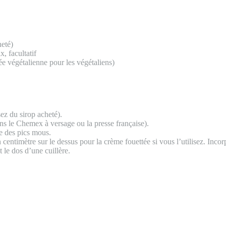
heté)
, facultatif
ée végétalienne pour les végétaliens)
ez du sirop acheté).
ons le Chemex à versage ou la presse française).
me des pics mous.
 centimètre sur le dessus pour la crème fouettée si vous l’utilisez. Incor
 le dos d’une cuillère.