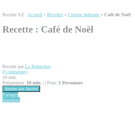
Recette AZ :
Accueil
»
Recettes
»
Cuisine italienne
»
Café de Noël
Recette :
Café de Noël
Recette par
La Rédaction
(Commenter)
10 min.
Préparation:
10 min.
|
|
Pour:
1 Personnes
Ajouter aux favoris
Partager
Imprimer