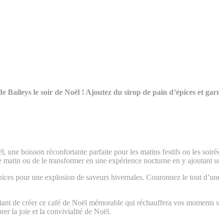
e Baileys le soir de Noël ! Ajoutez du sirop de pain d’épices et gar
l, une boisson réconfortante parfaite pour les matins festifs ou les soi
e matin ou de le transformer en une expérience nocturne en y ajoutant u
d’épices pour une explosion de saveurs hivernales. Couronnez le tout d’
ttant de créer ce café de Noël mémorable qui réchauffera vos moments s
r la joie et la convivialité de Noël.